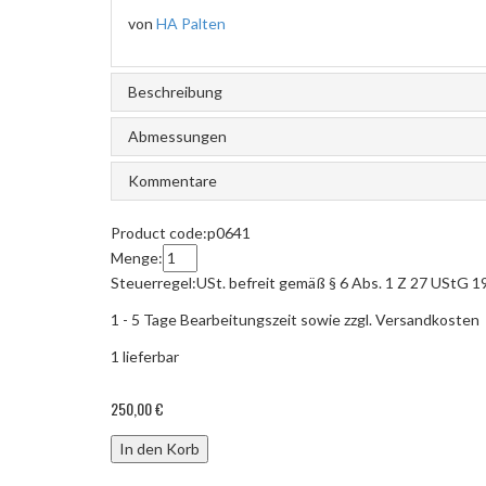
von
HA Palten
Beschreibung
Abmessungen
Kommentare
Product code:
p0641
Menge:
Steuerregel:
USt. befreit gemäß § 6 Abs. 1 Z 27 UStG 1
1 - 5 Tage Bearbeitungszeit sowie zzgl. Versandkosten
1
lieferbar
250,00 €
In den Korb